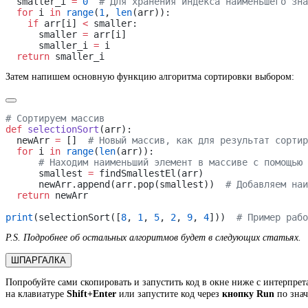
  smaller_i 
=
 0
  for
 i 
in
 range
(
1
, 
len
    if
 arr[i] 
<
      smaller 
=
      smaller_i 
=
  return
Затем напишем основную функцию алгоритма сортировки выбором:
def
 selectionSort
  newArr 
=
 []  
  for
 i 
in
 range
(
len
      smallest 
=
      newArr.append(arr.pop(smallest))  
  return
print
(selectionSort([
8
, 
1
, 
5
, 
2
, 
9
, 
4
]))  
P.S. Подробнее об остальных алгоритмов будет в следующих статьях.
ШПАРГАЛКА
Попробуйте сами скопировать и запустить код в окне ниже с интерпрета
на клавиатуре
Shift+Enter
или запустите код через
кнопку Run
по знач