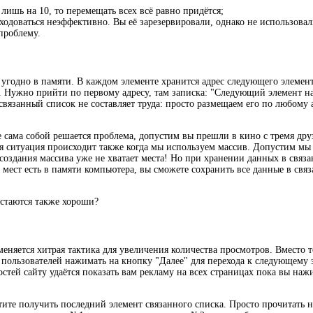
 лишь на 10, то перемещать всех всё равно придётся;
сходоваться неэффективно. Вы её зарезервировали, однако не использова
проблему.
 угодно в памяти. В каждом элементе хранится адрес следующего элемен
. Нужно прийти по первому адресу, там записка: "Следующий элемент нах
связанный список не составляет труда: просто размещаем его по любому а
сама собой решается проблема, допустим вы прешли в кино с тремя друзь
ая ситуация происходит также когда мы используем массив. Допустим мы
 создания массива уже не хватает места! Но при хранении данных в связ
мест есть в памяти компьютера, вы сможете сохранить все данные в связа
остаются также хороши?
няется хитрая тактика для увеличения количества просмотров. Вместо то
ользователей нажимать на кнопку "Далее" для перехода к следующему э
остей сайту удаётся показать вам рекламу на всех страницах пока вы наж
ите получить последний элемент связанного списка. Просто прочитать ну