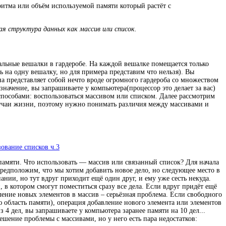
итма или объём используемой памяти который растёт с
я структура данных как массив или список.
альные вешалки в гардеробе. На каждой вешалке помещается только
ь на одну вешалку, но для примера представим что нельзя). Вы
Она представляет собой нечто вроде огромного гардероба со множеством
значение, вы запрашиваете у компьютера(процессор это делает за вас)
 способами: воспользоваться массивом или списком. Далее рассмотрим
случаи жизни, поэтому нужно понимать различия между массивами и
ование списков ч.3
памяти. Что использовать — массив или связанный список? Для начала
 предположим, что мы хотим добавить новое дело, но следующее место в
ании, но тут вдруг приходит ещё один друг, и ему уже сесть некуда.
, в котором смогут поместиться сразу все дела. Если вдруг придёт ещё
вление новых элементов в массив – серьёзная проблема. Если свободного
 область памяти), операция добавление нового элемента или элементов
4 дел, вы запрашиваете у компьютера заранее памяти на 10 дел...
решение проблемы с массивами, но у него есть пара недостатков: