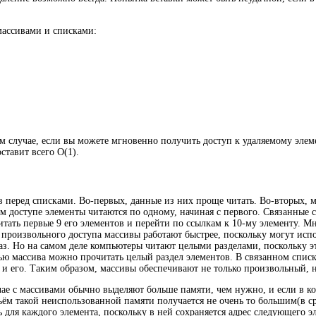
ассивами и списками:
том случае, если вы можете мгновенно получить доступ к удаляемому эле
ставит всего O(1).
 перед списками. Во-первых, данные из них проще читать. Во-вторых, 
м доступе элементы читаются по одному, начиная с первого. Связанные
читать первые 9 его элементов и перейти по ссылкам к 10-му элементу. 
 произвольного доступа массивы работают быстрее, поскольку могут ис
 раз. Но на самом деле компьютеры читают целыми разделами, поскольку 
ью массива можно прочитать целый раздел элементов. В связанном спис
ть и его. Таким образом, массивы обеспечивают не только произвольный, 
ае с массивами обычно выделяют больше памяти, чем нужно, и если в кон
ъём такой неиспользованной памяти получается не очень то большим(в ср
 для каждого элемента, поскольку в ней сохраняется адрес следующего 