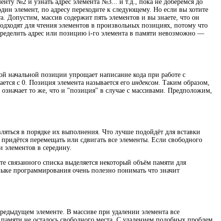
нту №2 и узнать адрес элемента №3... и т.д., пока не доберёмся до
один элемент, по адресу переходите к следующему. Но если вы хотите
та. Допустим, массив содержит пять элементов и вы знаете, что он
 подходят для чтения элементов в произвольных позициях, потому что
пределить адрес или позицию i-го элемента в памяти невозможно —
вой начальной позиции упрощает написание кода при работе с
ется с 0. Позиция элемента называется его
индексом
. Таким образом,
 означает то же, что и "позиция" в случае с массивами. Предположим,
ляться в порядке их выполнения. Что лучше подойдёт для вставки
придётся перемещать или сдвигать все элементы. Если свободного
и элементов в середину.
е связанного списка выделяется некоторый объём памяти для
языке программирования очень полезно понимать что значит
 предыдущем элементе. В массиве при удалении элемента все
 памяти не осталось свободного места. С удалением подобных проблем