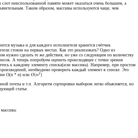
н слот неиспользованной памяти может оказаться очень большим, а
значительным. Таким образом, массивы используются чаще, чем
нится музыка и для каждого исполнителя хранится счётчик
ели стояли на первых местах. Как это реализовать? Одно из
м нужно сделать те же действия, но уже со следующим по количеству
писок. А теперь попробуем оценить происходящее с точки зрения
етесь к каждому элементу списка(или массива). Например, при простом
произведений, необходимо проверить каждый элемент в списке. Это
ени O(n * n) или
ной почты и т.п. Алгоритм сортировки выбором легко объясняется, но
дующей статье.
 массива: