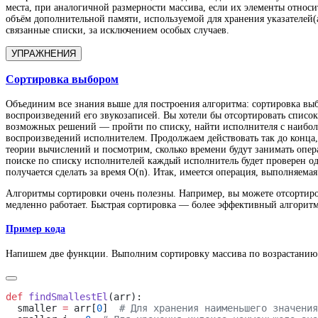
места, при аналогичной размерности массива, если их элементы относи
объём дополнительной памяти, используемой для хранения указателей(
связанные списки, за исключением особых случаев.
УПРАЖНЕНИЯ
Сортировка выбором
Объединим все знания выше для построения алгоритма: сортировка выбо
воспроизведений его звукозаписей. Вы хотели бы отсортировать списо
возможных решений — пройти по списку, найти исполнителя с наиболь
воспроизведений исполнителем. Продолжаем действовать так до конца,
теории вычислений и посмотрим, сколько времени будут занимать опер
поиске по списку исполнителей каждый исполнитель будет проверен од
получается сделать за время O(n). Итак, имеется операция, выполняемая
Алгоритмы сортировки очень полезны. Например, вы можете отсортиров
медленно работает. Быстрая сортировка — более эффективный алгоритм
Пример кода
Напишем две функции. Выполним сортировку массива по возрастанию.
def
 findSmallestEl
  smaller 
=
 arr[
0
]  