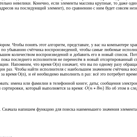
тельно невелики. Конечно, если элементы массива крупные, то даже оди
адресов на последующий элемент), по сравнению с ним будет совсем не
ром. Чтобы понять этот алгоритм, представьте, у вас на компьютере хра
к по убыванию счётчика воспроизведений, чтобы самые любимые исполнит
шим количеством воспроизведений и добавить его в новый список. Пото
 пока последнего исполнителя не перенесём в новый отсортированный с
ации. Напомним, что время O(n) означает, что вы по одному разу обраща
ин раз. Чтобы найти исполнителя с наибольшим значением счётчика вос
 за время O(n), и её необходимо выполнить n раз: всё это потребует врем
ать: имена или фамилии в телефонной книге; даты; сообщения электрон
 сортировки, который выполняется за время:
Но об этом в сле
 Сначала напишем функцию для поиска наименьшего значения элемента