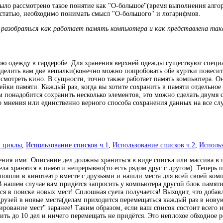
ыло рассмотрено такое понятие как "О-большое"(время выполнения алгор
 статью, необходимо понимать смысл "О-большого" и логарифмов.
разобраться как работает память компьютера и как представлена така
нюю одежду в гардеробе. Для хранения верхней одежды существуют специ
выделить вам две вешалки(конечно можно попробовать обе куртки повесит
е смотреть кино. В сущности, точно также работает память компьютера. 
ейки памяти. Каждый раз, когда вы хотите сохранить в памяти отдельное 
вам понадобится сохранить несколько элементов, это можно сделать двумя
го мнения или единственно верного способа сохранения данных на все 
в циклы
,
Использование списков ч.1
,
Использование списков ч.2
,
Использ
ния ими. Описание дел должны храниться в виде списка или массива в 
ела хранятся в памяти непрерывно(то есть рядом друг с другом). Теперь
ы пошли в кинотеатр вместе с друзьями и нашли места для всей своей комп
 В нашем случае вам придётся запросить у компьютера другой блок памяти
ься в поиске новых мест! Сплошная суета получается! Выходит, что доба
друзей в новые места(делам приходится перемещаться каждый раз в новую
ование мест" заранее! Таким образом, если ваш список состоит всего из 
вить до 10 дел и ничего перемещать не придётся. Это неплохое обходное 