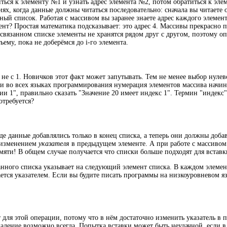
ться к элементу №1 и узнать адрес элемента №2, потом обратиться к элеме
ях, когда данные должны читаться последовательно: сначала вы читаете 
нный список. Работая с массивом вы заранее знаете адрес каждого элемен
емент? Простая математика подсказывает: это адрес 4. Массивы прекрасно
связанном списке элементы не хранятся рядом друг с другом, поэтому о
ьему, пока не доберёмся до i-го элемента.
не с 1. Новичков этот факт может запутывать. Тем не менее выбор нуле
и во всех языках программирования нумерация элементов массива начина
ии 1", правильно сказать "Значение 20 имеет индекс 1". Термин "индекс"
отребуется?
е данные добавлялись только в конец списка, а теперь они должны добав
я изменением
указателя
в предыдущем элементе. А при работе с массивом 
амяти! В общем случае получается что списки больше подходят для вставк
нного списка указывает на следующий элемент списка. В каждом элемент
ается указателем. Если вы будите писать программы на низкоуровневом 
т для этой операции, потому что в нём достаточно изменить указатель в
аление возможно всегда. Попытка вставки может быть неудачной, если в