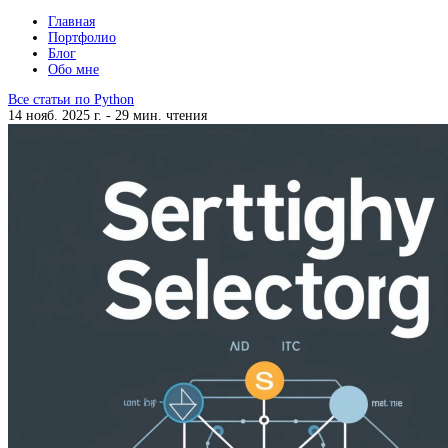
Главная
Портфолио
Блог
Обо мне
Все статьи по Python
14 нояб. 2025 г.
-
29 мин. чтения