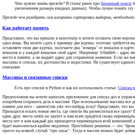
Что нужно знать прежде?
В статье ранее про
бинарный поиск
б
увеличением размера входных данных). Чтобы лучше понять эту
Прежде чем разобрать сам алгоритм сортировки выбором, необходимо 
Как работает память
Представьте, что вы пришли в кинотеатр и хотите оставить свою верх
одна вещь. Вы хотите сдать к примеру две куртки, поэтому требуется 
оставляете свои две куртки, получаете два "номера" от вешалок и идёт
вешалок и у каждой вешалки свой адрес. Например: fc0addeb – адрес яч
место в памяти, а он выдаёт адрес для сохранения значения. Если же 
массивы и списки, их достоинства и недостатки. Не существует едино
списками.
Массивы и связанные списки
Есть про списки в Python и как их использовать статьи:
Списки 
Предположим вы хотите написать приложение для списка дел и управле
попробуем сохранить дела в массиве. При использовании массива все д
памяти для него - занято(там уже что-нибудь есть)! Представьте, что в
Приходится искать новые места, где смогли бы разместиться все сразу!
один друг, места опять не хватит и вам всем придётся снова перемещат
места нет и вам каждый раз приходится перемещаться всей компанией 
будет выполниться крайне медленно. Простейшее решение — это "бронир
просто на всякий случай "про запас". Тогда в массив можно будет доба