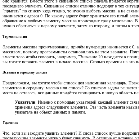
оно хранится. Вместо этого в связанном списке сначала придётся обрати
последнего элемента. Связанные списки отлично подходят в тех ситуаци
"прыгать" по списку куда угодно, то нужно выбрать массив, а не связа
начинается с адреса 0. По какому адресу будет храниться его пятый эл
обращение к любому элементу массива происходит сразу мгновенно. В 
нужно обратиться к первому элементу, затем ко второму, и потом к трет
Терминология
Элементы массива пронумерованы, причём нумерация начинается с 0, а 
массивом, поэтому программисты остановились на этом варианте. Почт
вместо того чтобы говорить, например, "Значение 20 находится в позиц
вы хотите вставить элемент в начало массива. Сколько времени на это п
Вставка в середину списка
Предположим, вы хотите чтобы список дел напоминал календарь. Прежд
элементов в середину: массив или список? Со списком задача решаетс
места не осталось, все данные придётся скопировать в новую область п
Указатели
. Именно с помощью указателей каждый элемент связа
хранения адреса следующего элемента. Эта часть элемента назыв
указатель на объект данных в памяти.
Удаление
Что, если вы заходите удалить элемент? И снова список лучше подходи
последующие элементы нужно будет сдвинуть. В отличие от вставки, уд