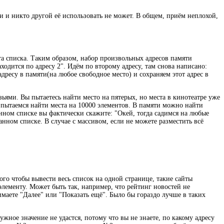
ли и никто другой её использовать не может. В общем, приём неплохой,
та списка. Таким образом, набор произвольных адресов памяти
одится по адресу 2". Идём по второму адресу, там снова написано:
дресу в памяти(на любое свободное место) и сохраняем этот адрес в
ями. Вы пытаетесь найти место на пятерых, но места в кинотеатре уже
 пытаемся найти места на 10000 элементов. В памяти можно найти
анном списке вы фактически скажите: "Окей, тогда садимся на любые
нном списке. В случае с массивом, если не можете разместить всё
го чтобы вывести весь список на одной странице, такие сайты
лементу. Может быть так, например, что рейтинг новостей не
имаете "Далее" или "Показать ещё". Было бы гораздо лучше в таких
жное значение не удастся, потому что вы не знаете, по какому адресу