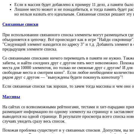
Если в массив будет добавлено к примеру 11 дело, а памяти было
Лишнее место может и не понадобиться, и тогда память будет ра
но нельзя назвать его идеальным. Связанные списки решают эту 
Связанные списки
При использовании связанного списка элементы могут размещаться где
объединяется в цепочку. Всё происходит как в игре "Найди сокровище"
"Следующий элемент находится по адресу 3" и т.д. Добавить элемент в 
предыдущем элементе списка.
Со связанными списками ничего перемещать в памяти не нужно. Также 
забиты, и найти соседних друг с другом пять мест невозможно. Похож
места для 10000 элементов, но только не смежные друг с другом! И для
свободные места и смотрим кино". Если любое необходимое количество 
рядом друг с другом — "вынуждены будите покинуть кинотеатр"!
Если связанные списки так хороши, то зачем тогда массивы и чем они 
Массивы
На сайтах со всевозможными рейтингами, тестами и хит-парадами приме
размещают информацию по одному элементу на страницу и заставляют п
выводится на одной странице. В результате просмотра всего списка нов
случаях увидеть сразу весь список.
Похожая проблема существует и у связанных списков. Допустим, вы хот