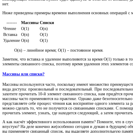
нет.
Ниже приведены примеры времени выполнения основных операций с м
-------
Массивы
Списки
Чтение
O(1)
O(n)
Вставка
O(n)
O(1)
Удаление
O(n)
O(1)
O(n) – линейное время; O(1) – постоянное время.
Заметим, что вставка и удаление выполняются за время O(1) только в 
элементы связанного списка, поэтому время удаления этих элементов со
Массивы или списки?
Массивы используются часто, поскольку имеют множество преимуществ
вида доступа: произвольный и последовательный. При последовательно
захотите прочитать 10-й элемент связанного списка, нам придётся про
массивы часто применяются на практике. Однако даже безотносительно
представляете себе процесс чтения как восприятие одного элемента за
можно сделать то, что не получится со связанными списками. С помощ
прочитать элемент, узнать, где находится следующий, а затем прочита
А как насчёт эффективного использования памяти? Помните, что в случ
впустую? На деле конечно же(особенно сегодня и думаю в будущем) об
вы применяете связанный список, вы выделяете дополнительную память