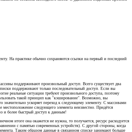
менту. На практике обычно сохраняются ссылки на первый и последний
массивы поддерживают произвольный доступ. Всего существует два
 списки поддерживают только последовательный доступ. Если вы
Многие реальные ситуации требуют произвольного доступа, поэтому
пользовать такой принцип как "кэширование". Возможно, вы
это значительно ускоряет переход к следующему элементу. С массивами
ке местоположение следующего элемента неизвестно. Придётся
но и более быстрый доступ к данным!
ечном итоге она окажется не нужна, то получается, ресурс расходуется
авнении с памятью современных устройств). С другой стороны, когда
элемента. Таким образом данные в связанном списке занимают больше